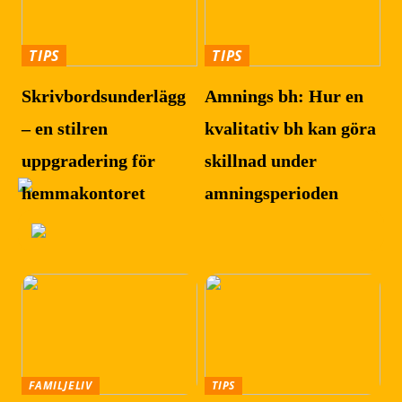
TIPS
TIPS
Skrivbordsunderlägg
Amnings bh: Hur en
– en stilren
kvalitativ bh kan göra
uppgradering för
skillnad under
hemmakontoret
amningsperioden
FAMILJELIV
TIPS