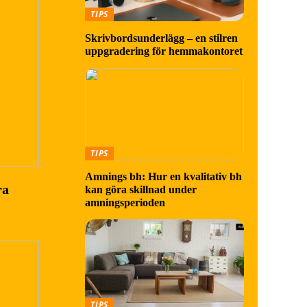
TIPS
Skrivbordsunderlägg – en stilren
uppgradering för hemmakontoret
TIPS
Amnings bh: Hur en kvalitativ bh
ra
kan göra skillnad under
amningsperioden
TIPS