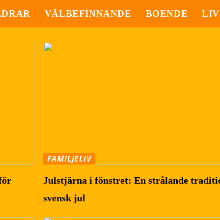
LDRAR
VÄLBEFINNANDE
BOENDE
LIV
FAMILJELIV
för
Julstjärna i fönstret: En strålande traditi
svensk jul