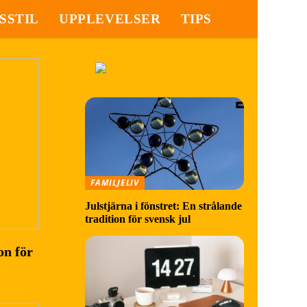
SSTIL
UPPLEVELSER
TIPS
FAMILJELIV
Julstjärna i fönstret: En strålande
tradition för svensk jul
on för