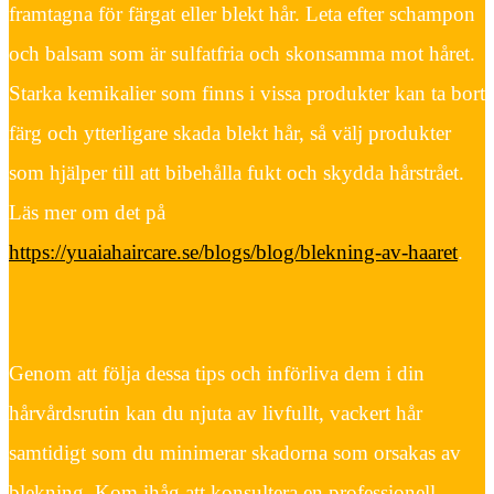
framtagna för färgat eller blekt hår. Leta efter schampon
och balsam som är sulfatfria och skonsamma mot håret.
Starka kemikalier som finns i vissa produkter kan ta bort
färg och ytterligare skada blekt hår, så välj produkter
som hjälper till att bibehålla fukt och skydda hårstrået.
Läs mer om det på
https://yuaiahaircare.se/blogs/blog/blekning-av-haaret
.
Genom att följa dessa tips och införliva dem i din
hårvårdsrutin kan du njuta av livfullt, vackert hår
samtidigt som du minimerar skadorna som orsakas av
blekning. Kom ihåg att konsultera en professionell