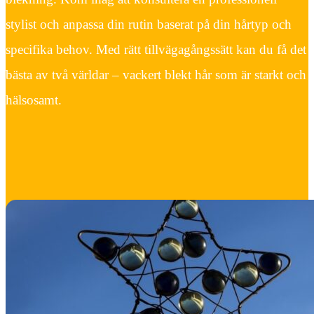
stylist och anpassa din rutin baserat på din hårtyp och
specifika behov. Med rätt tillvägagångssätt kan du få det
bästa av två världar – vackert blekt hår som är starkt och
hälsosamt.