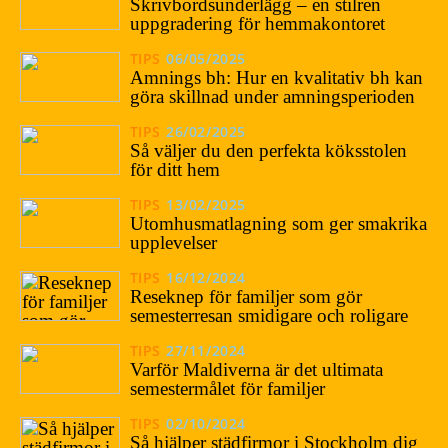
Skrivbordsunderlägg – en stilren
uppgradering för hemmakontoret
TIPS
06/05/2025
Amnings bh: Hur en kvalitativ bh kan
göra skillnad under amningsperioden
TIPS
26/02/2025
Så väljer du den perfekta köksstolen
för ditt hem
TIPS
13/02/2025
Utomhusmatlagning som ger smakrika
upplevelser
TIPS
16/12/2024
Reseknep för familjer som gör
semesterresan smidigare och roligare
TIPS
27/11/2024
Varför Maldiverna är det ultimata
semestermålet för familjer
TIPS
02/10/2024
Så hjälper städfirmor i Stockholm dig