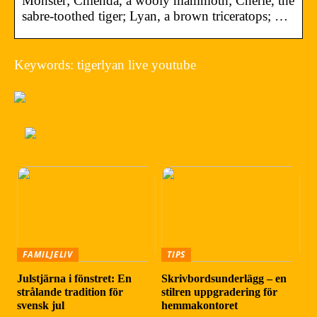
Monster; Chienda, a wooly mammoth; Cherie, the
sabre-toothed tiger; Lyan, a brown triceratops; …
Keywords: tigerlyan live youtube
FAMILJELIV
TIPS
Julstjärna i fönstret: En
Skrivbordsunderlägg – en
strålande tradition för
stilren uppgradering för
svensk jul
hemmakontoret