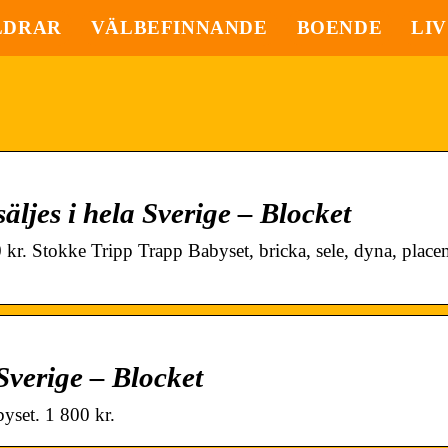
LDRAR
VÄLBEFINNANDE
BOENDE
LIV
äljes i hela Sverige – Blocket
0 kr. Stokke Tripp Trapp Babyset, bricka, sele, dyna, place
 Sverige – Blocket
set. 1 800 kr.