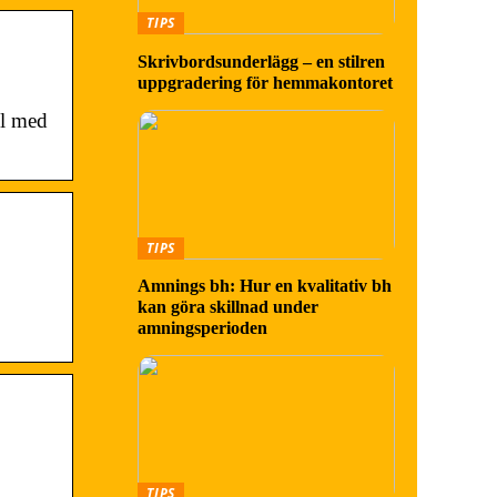
TIPS
Skrivbordsunderlägg – en stilren
uppgradering för hemmakontoret
ol med
TIPS
Amnings bh: Hur en kvalitativ bh
kan göra skillnad under
amningsperioden
TIPS