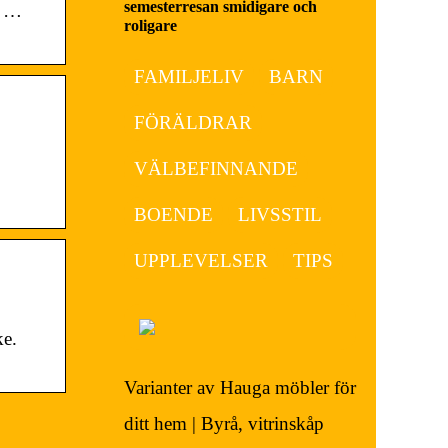
semesterresan smidigare och
7 …
roligare
FAMILJELIV
BARN
FÖRÄLDRAR
VÄLBEFINNANDE
BOENDE
LIVSSTIL
UPPLEVELSER
TIPS
ke.
Varianter av Hauga möbler för
ditt hem | Byrå, vitrinskåp