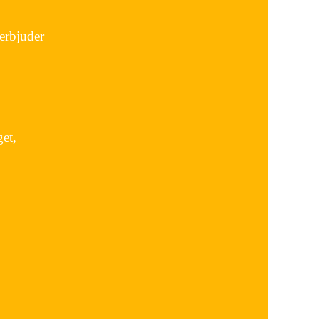
erbjuder
et,