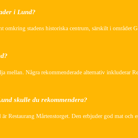
ader i Lund?
t omkring stadens historiska centrum, särskilt i området 
nd?
älja mellan. Några rekommenderade alternativ inkluderar R
 Lund skulle du rekommendera?
 är Restaurang Mårtenstorget. Den erbjuder god mat och en