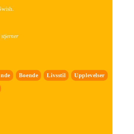
Swish.
stjerner
ande
Boende
Livsstil
Upplevelser