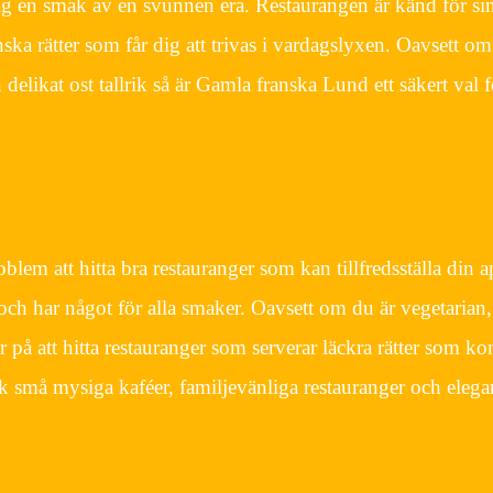
 dig en smak av en svunnen era. Restaurangen är känd för s
anska rätter som får dig att trivas i vardagslyxen. Oavsett om
 delikat ost tallrik så är Gamla franska Lund ett säkert val 
em att hitta bra restauranger som kan tillfredsställa din ap
 och har något för alla smaker. Oavsett om du är vegetarian
er på att hitta restauranger som serverar läckra rätter som k
ck små mysiga kaféer, familjevänliga restauranger och elega