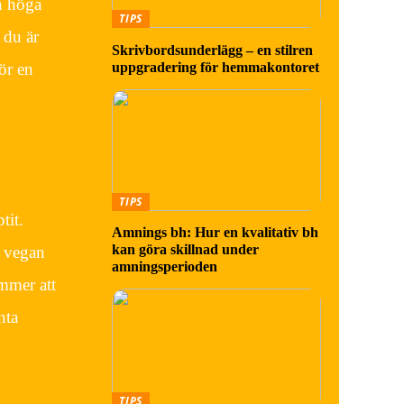
in höga
TIPS
 du är
Skrivbordsunderlägg – en stilren
uppgradering för hemmakontoret
för en
TIPS
tit.
Amnings bh: Hur en kvalitativ bh
kan göra skillnad under
, vegan
amningsperioden
ommer att
nta
TIPS