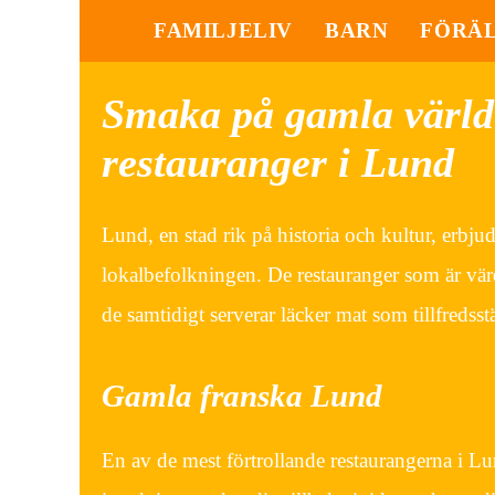
FAMILJELIV
BARN
FÖRÄ
Smaka på gamla värld
restauranger i Lund
Lund, en stad rik på historia och kultur, erbju
lokalbefolkningen. De restauranger som är vä
de samtidigt serverar läcker mat som tillfredss
Gamla franska Lund
En av de mest förtrollande restaurangerna i L