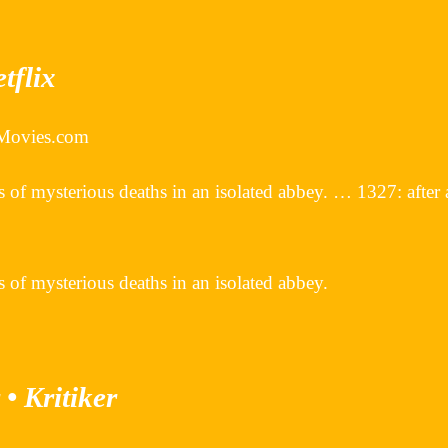
tflix
xMovies.com
s of mysterious deaths in an isolated abbey. … 1327: after 
s of mysterious deaths in an isolated abbey.
• Kritiker