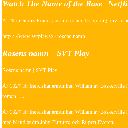
Watch The Name of the Rose | Netfl
A 14th-century Franciscan monk and his young novice arr
http s://www.svtplay.se › rosens-namn
Rosens namn – SVT Play
Rosens namn | SVT Play
År 1327 får franciskanermunken William av Baskerville i u
roman, …
År 1327 får franciskanermunken William av Baskerville i 
med bland andra John Turturro och Rupert Everett.