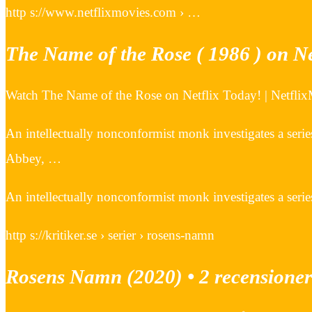
http s://www.netflixmovies.com › …
The Name of the Rose ( 1986 ) on Ne
Watch The Name of the Rose on Netflix Today! | Netfli
An intellectually nonconformist monk investigates a serie
Abbey, …
An intellectually nonconformist monk investigates a serie
http s://kritiker.se › serier › rosens-namn
Rosens Namn (2020) • 2 recensioner 