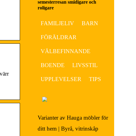
semesterresan smidigare och
roligare
FAMILJELIV
BARN
FÖRÄLDRAR
VÄLBEFINNANDE
BOENDE
LIVSSTIL
värr
UPPLEVELSER
TIPS
Varianter av Hauga möbler för
ditt hem | Byrå, vitrinskåp