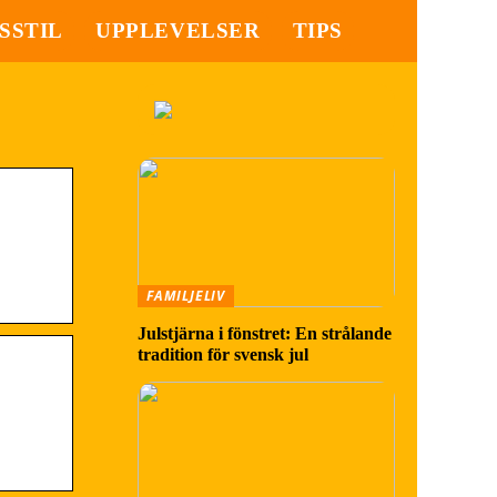
SSTIL
UPPLEVELSER
TIPS
FAMILJELIV
Julstjärna i fönstret: En strålande
tradition för svensk jul