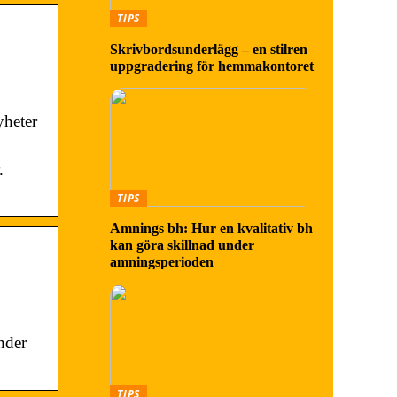
TIPS
Skrivbordsunderlägg – en stilren
uppgradering för hemmakontoret
yheter
.
TIPS
Amnings bh: Hur en kvalitativ bh
kan göra skillnad under
amningsperioden
nder
TIPS