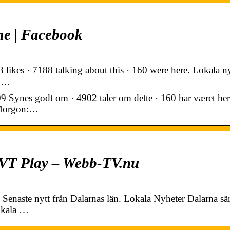
e | Facebook
ikes · 7188 talking about this · 160 were here. Lokala n
7,…
 Synes godt om · 4902 taler om dette · 160 har været her
:Morgon:…
SVT Play – Webb-TV.nu
Senaste nytt från Dalarnas län. Lokala Nyheter Dalarna sä
okala …