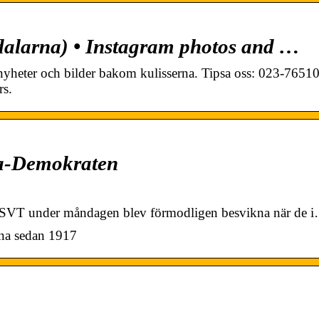
alarna) • Instagram photos and …
 nyheter och bilder bakom kulisserna. Tipsa oss: 023-76510
rs.
la-Demokraten
på SVT under måndagen blev förmodligen besvikna när de 
rna sedan 1917