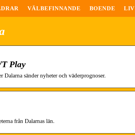
LDRAR
VÄLBEFINNANDE
BOENDE
LIV
a
VT Play
er Dalarna sänder nyheter och väderprognoser.
terna från Dalarnas län.