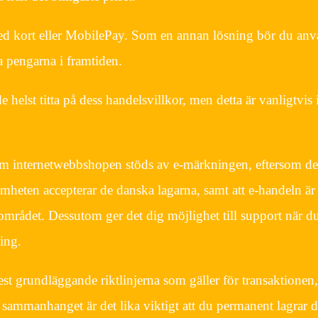
ed kort eller MobilePay. Som en annan lösning bör du an
la pengarna i framtiden.
e helst titta på dess handelsvillkor, men detta är vanligtvis 
a om internetwebbshopen stöds av e-märkningen, eftersom det
amheten accepterar de danska lagarna, samt att e-handeln är
 området. Dessutom ger det dig möjlighet till support när d
ing.
est grundläggande riktlinjerna som gäller för transaktionen,
 sammanhanget är det lika viktigt att du permanent lagrar di