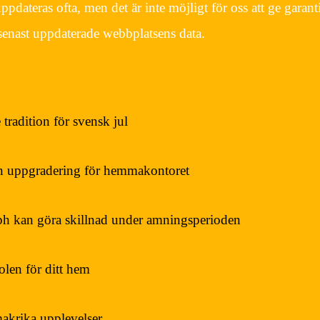
pdateras ofta, men det är inte möjligt för oss att ge garant
i senast uppdaterade webbplatsens data.
e tradition för svensk jul
en uppgradering för hemmakontoret
bh kan göra skillnad under amningsperioden
olen för ditt hem
krika upplevelser