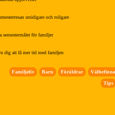
emesterresan smidigare och roligare
a semestermålet för familjer
m dig att få mer tid med familjen
Familjeliv
Barn
Föräldrar
Välbefinn
Tips