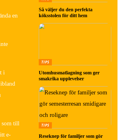
Så väljer du den perfekta
vända en
köksstolen för ditt hem
inte
TIPS
 i
Utomhusmatlagning som ger
smakrika upplevelser
 ibland
u
 som till
TIPS
tt e-
Reseknep för familjer som gör