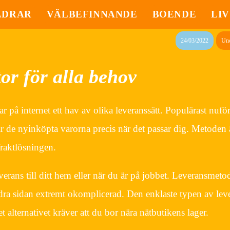
LDRAR
VÄLBEFINNANDE
BOENDE
LIV
24/03/2022
Unc
tor för alla behov
 på internet ett hav av olika leveranssätt. Populärast nuför
tar de nyinköpta varorna precis när det passar dig. Metoden 
raktlösningen.
everans till ditt hem eller när du är på jobbet. Leveransmeto
dra sidan extremt okomplicerad. Den enklaste typen av leve
 alternativet kräver att du bor nära nätbutikens lager.