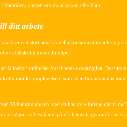
n i framtiden, oavsett om du är vuxen eller barn.
ill ditt arbete
tt analysera ett stort antal aktuella konsumentutvärderingar 
nline affärskritik innan du köper.
t få insikt i onlineåterförsäljarens trovärdighet. Dessutom
en kritik mot köpupplevelsen, som även bör användas för at
nser. Vi har samarbeten med ett hav av e-företag där vi ma
ion om någon av besökarna på vår hemsida genomför en tra