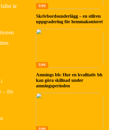
allet är
TIPS
Skrivbordsunderlägg – en stilren
uppgradering för hemmakontoret
ktionen
tter.
TIPS
Amnings bh: Hur en kvalitativ bh
kan göra skillnad under
 i
amningsperioden
 – för
du
TIPS