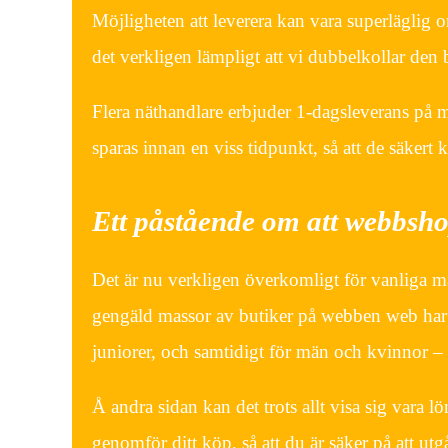
Möjligheten att leverera kan vara superläglig o
det verkligen lämpligt att vi dubbelkollar den 
Flera näthandlare erbjuder 1-dagsleverans på 
sparas innan en viss tidpunkt, så att de säkert 
Ett påstående om att webbsho
Det är nu verkligen överkomligt för vanliga mä
gengäld massor av butiker på webben web har t
juniorer, och samtidigt för män och kvinnor – e
Å andra sidan kan det trots allt visa sig vara l
genomför ditt köp, så att du är säker på att utgå 