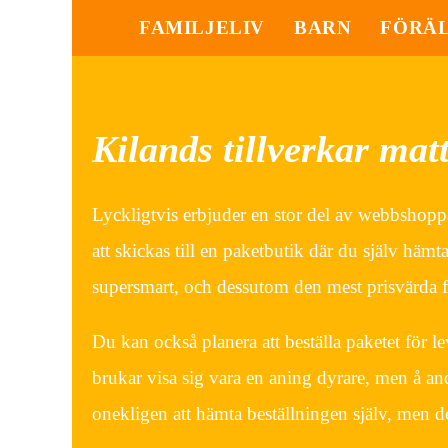
FAMILJELIV
BARN
FÖRÄ
Kilands tillverkar mat
Lyckligtvis erbjuder en stor del av webbshoppar
att skickas till en paketbutik där du själv häm
supersmart, och dessutom den mest prisvärda f
Du kan också planera att beställa paketet för l
brukar visa sig vara en aning dyrare, men å an
onekligen att hämta beställningen själv, men det