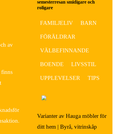
semesterresan smidigare och
roligare
FAMILJELIV
BARN
FÖRÄLDRAR
och av
VÄLBEFINNANDE
BOENDE
LIVSSTIL
 finns
UPPLEVELSER
TIPS
t
rknadsför
Varianter av Hauga möbler för
nsaktion.
ditt hem | Byrå, vitrinskåp