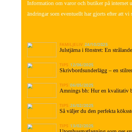
Information om varor och butiker på internet up
ändringar som eventuellt har gjorts efter att v
FAMILJELIV
24/10/2025
Julstjärna i fönstret: En stråland
TIPS
12/06/2025
Skrivbordsunderlägg – en stilr
TIPS
06/05/2025
Amnings bh: Hur en kvalitativ 
TIPS
26/02/2025
Så väljer du den perfekta köksst
TIPS
13/02/2025
Utomhusmatlagning som ger sma