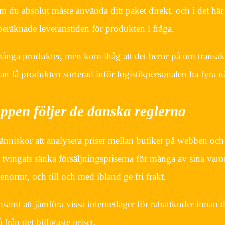
m du absolut måste använda ditt paket direkt, och i det här f
beräknade leveranstiden för produkten i fråga.
många produkter, men kom ihåg att det beror på om transa
kan få produkten sorterad inför logistikpersonalen ha fyra nä
ppen följer de danska reglerna
nniskor att analysera priser mellan butiker på webben och
vingats sänka försäljningspriserna för många av sina varor
normt, och till och med ibland ge fri frakt.
önsamt att jämföra vissa internetlager för rabattkoder innan 
från det billigaste priset.