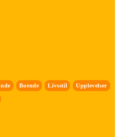
ande
Boende
Livsstil
Upplevelser