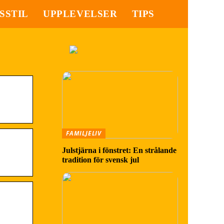
SSTIL
UPPLEVELSER
TIPS
FAMILJELIV
Julstjärna i fönstret: En strålande
tradition för svensk jul