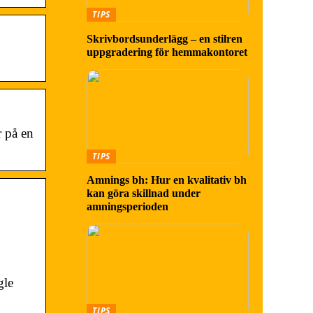
TIPS
Skrivbordsunderlägg – en stilren
uppgradering för hemmakontoret
 på en
TIPS
Amnings bh: Hur en kvalitativ bh
kan göra skillnad under
amningsperioden
gle
TIPS