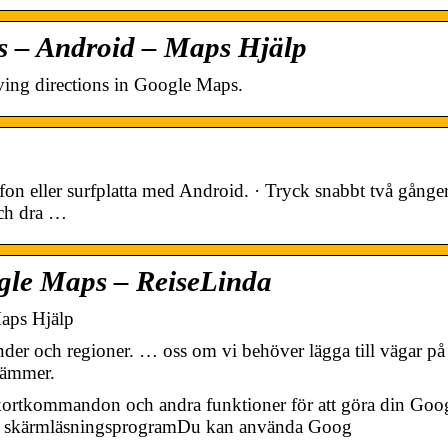
ps – Android – Maps Hjälp
ving directions in Google Maps.
 eller surfplatta med Android. · Tryck snabbt två gånger
och dra …
ogle Maps – ReiseLinda
Maps Hjälp
änder och regioner. … oss om vi behöver lägga till vägar på
tämmer.
ortkommandon och andra funktioner för att göra din Goo
tt skärmläsningsprogramDu kan använda Goog