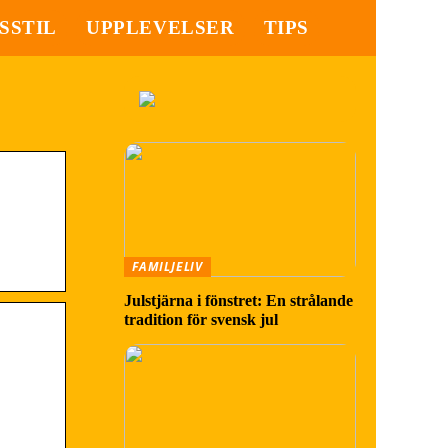
SSTIL
UPPLEVELSER
TIPS
FAMILJELIV
Julstjärna i fönstret: En strålande
tradition för svensk jul