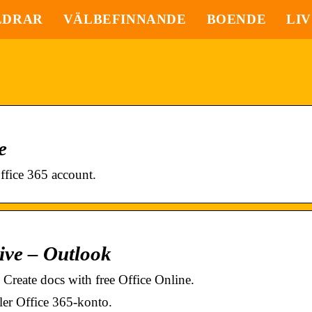
LDRAR
VÄLBEFINNANDE
BOENDE
LIV
e
ffice 365 account.
ive – Outlook
Create docs with free Office Online.
ler Office 365-konto.