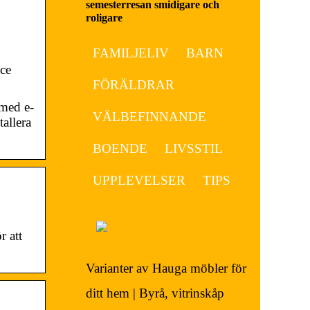
semesterresan smidigare och
roligare
FAMILJELIV
BARN
ce
FÖRÄLDRAR
 med e-
VÄLBEFINNANDE
allera
BOENDE
LIVSSTIL
UPPLEVELSER
TIPS
 att
Varianter av Hauga möbler för
ditt hem | Byrå, vitrinskåp