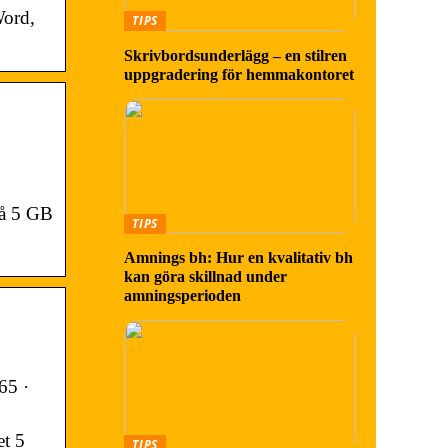
Word,
TIPS
Skrivbordsunderlägg – en stilren
uppgradering för hemmakontoret
 få 5 GB
TIPS
Amnings bh: Hur en kvalitativ bh
kan göra skillnad under
amningsperioden
65 ·
et 5
TIPS