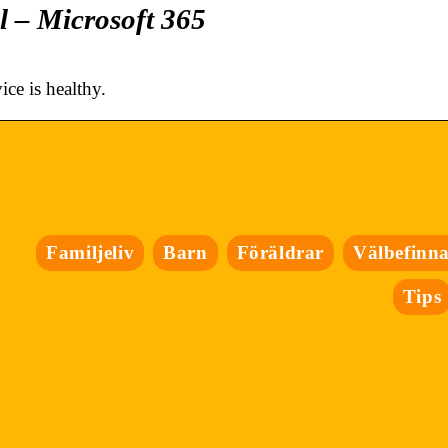
al – Microsoft 365
ce is healthy.
Familjeliv
Barn
Föräldrar
Välbefinn
Tips