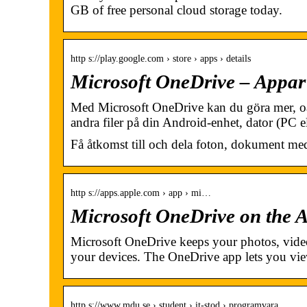
GB of free personal cloud storage today.
http s://play.google.com › store › apps › details
Microsoft OneDrive – Appar
Med Microsoft OneDrive kan du göra mer, oa
andra filer på din Android-enhet, dator (PC e
Få åtkomst till och dela foton, dokument med 
http s://apps.apple.com › app › mi…
Microsoft OneDrive on the A
Microsoft OneDrive keeps your photos, videos
your devices. The OneDrive app lets you v
http s://www.mdu.se › student › it-stod › programvara