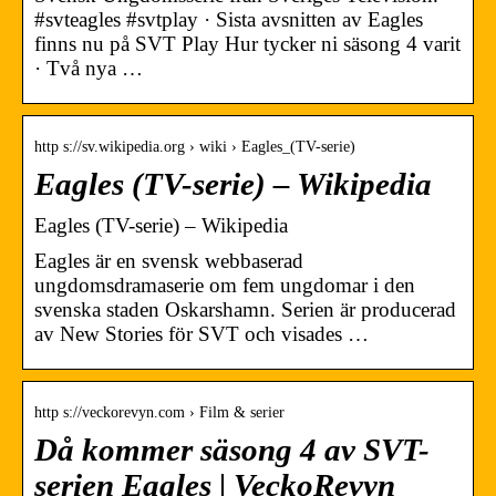
#svteagles #svtplay · Sista avsnitten av Eagles
finns nu på SVT Play Hur tycker ni säsong 4 varit
· Två nya …
http s://sv.wikipedia.org › wiki › Eagles_(TV-serie)
Eagles (TV-serie) – Wikipedia
Eagles (TV-serie) – Wikipedia
Eagles är en svensk webbaserad
ungdomsdramaserie om fem ungdomar i den
svenska staden Oskarshamn. Serien är producerad
av New Stories för SVT och visades …
http s://veckorevyn.com › Film & serier
Då kommer säsong 4 av SVT-
serien Eagles | VeckoRevyn