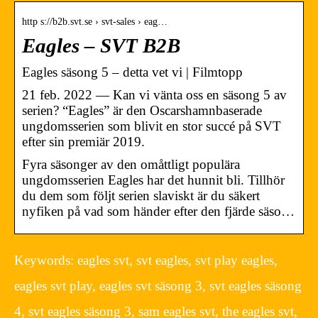
http s://b2b.svt.se › svt-sales › eag…
Eagles – SVT B2B
Eagles säsong 5 – detta vet vi | Filmtopp
21 feb. 2022 — Kan vi vänta oss en säsong 5 av
serien? “Eagles” är den Oscarshamnbaserade
ungdomsserien som blivit en stor succé på SVT
efter sin premiär 2019.
Fyra säsonger av den omåttligt populära
ungdomsserien Eagles har det hunnit bli. Tillhör
du dem som följt serien slaviskt är du säkert
nyfiken på vad som händer efter den fjärde säso…
Keywords: eagles svt, svt eagles, svt play eagles,
eagles svt play, eagles svt säsong 3, svt eagles säsong
4, svt eagles säsong 3, sam eagles svt, the eagles svt,