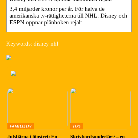
3,4 miljarder kronor per år. För halva de
amerikanska tv-rättigheterna till NHL. Disney och
ESPN öppnar plånboken rejält
Keywords: disney nhl
FAMILJELIV
TIPS
Julstjärna i fönstret: En
Skrivbordsunderlägg – en