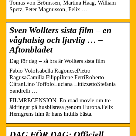
Tomas von Brömssen, Martina Haag, William
Spetz, Peter Magnusson, Felix …
Sven Wollters sista film – en
våghalsig och ljuvlig … –
Aftonbladet
Dag för dag – så bra är Wollters sista film
Fabio VoloIsabella RagonesePietro
RagusaCamilla FilippiIrene FerriRoberto
CitranLino ToffoloLuciana LittizzettoStefania
Sandrelli …
FILMRECENSION. En road movie om tre
åldringar på husbilsresa genom Europa.Felix
Herngrens film är hans hittills bästa.
DAG FÖR DAG: Officiell